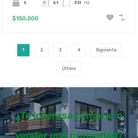
5
5.1
931
M2
$150,000
1
2
3
4
Siguiente
Último
¿Te interesa comprar o
vender una propiedad?